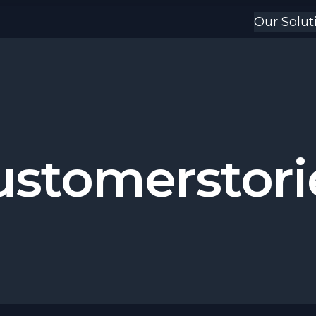
Our Solut
ustomerstori