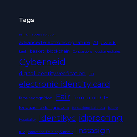
Tags
aaimc
access solution
advanced electronic signature
AI
awards
basket
blockchain
bank
Corporations
customerstories
Cyberneid
digital identity verification
EFI
electronic identity card
Fair
firmo con CIE
face recognition
fondazione don gnocchi
fondazione italia usa
future
Identikyc
idproofing
Hospitality
Instasign
idv
Innovation Training Summit