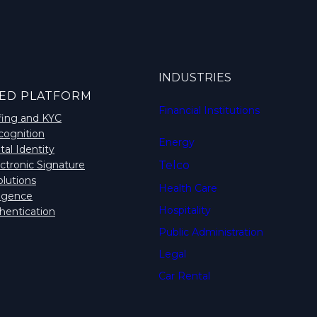
INDUSTRIES
ED PLATFORM
Financial Institutions
fing and KYC
cognition
Energy
tal Identity
ctronic Signature
Telco
lutions
Health Care
lligence
Hospitality
hentication
Public Administration
Legal
Car Rental