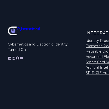
Cyberneid srl
INTEGRAT
Identity Proo
Cybernetics and Electronic Identity
Biometric Re
Turned On
Reusable Digi
Advanced Ele
LinkedIn
Instagram
Facebook
YouTube
Smart Card So
Artificial Inte
SPID CIE Aut