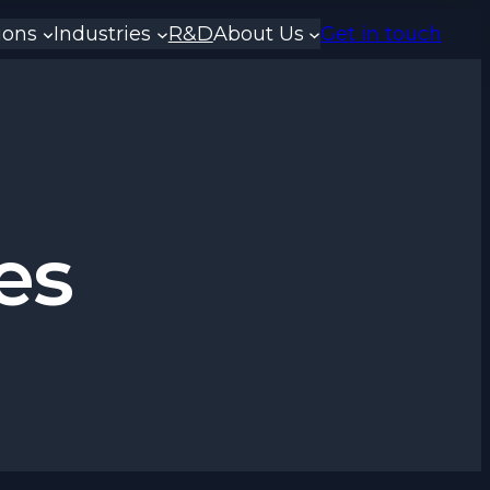
ions
Industries
R&D
About Us
Get in touch
es