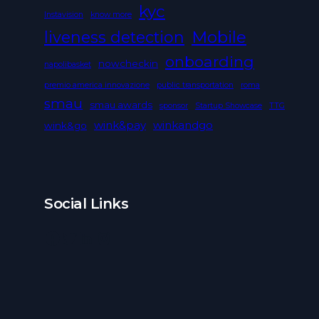
kyc
Instavision
know more
Mobile
liveness detection
onboarding
nowcheckin
napolibasket
premio america innovazione
public transportation
roma
smau
smau awards
sponsor
Startup Showcase
TTG
wink&pay
winkandgo
wink&go
Social Links
Facebook
Twitter
LinkedIn
Instagram